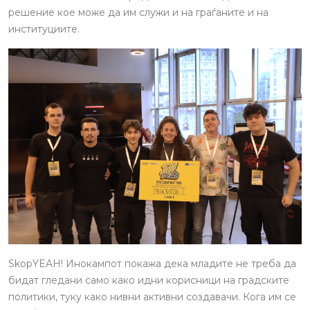
решение кое може да им служи и на граѓаните и на
институциите.
SkopYEAH! Инокампот покажа дека младите не треба да
бидат гледани само како идни корисници на градските
политики, туку како нивни активни создавачи. Кога им се