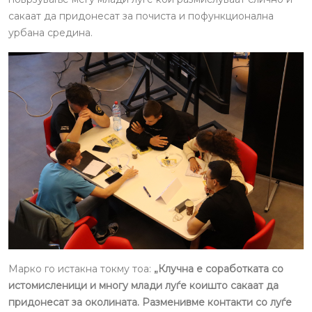
сакаат да придонесат за почиста и пофункционална
урбана средина.
Марко го истакна токму тоа:
„Клучна е соработката со
истомисленици и многу млади луѓе коишто сакаат да
придонесат за околината. Разменивме контакти со луѓе