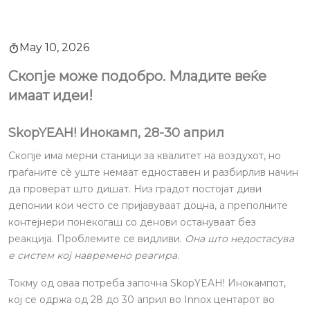
May 10, 2026
Скопје може подобро. Младите веќе
имаат идеи!
SkopYEAH! Инокамп, 28-30 април
Скопје има мерни станици за квалитет на воздухот, но
граѓаните сè уште немаат едноставен и разбирлив начин
да проверат што дишат. Низ градот постојат диви
депонии кои често се пријавуваат доцна, а преполните
контејнери понекогаш со денови остануваат без
реакција. Проблемите се видливи.
Она што недостасува
е систем кој навремено реагира
.
Токму од оваа потреба започна SkopYEAH! Инокампот,
кој се одржа од 28 до 30 април во Innox центарот во