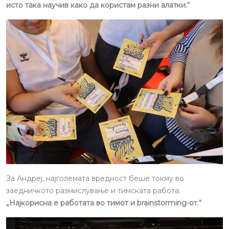
исто така научив како да користам разни алатки.“
За Андреј, најголемата вредност беше токму во
заедничкото размислување и тимската работа:
„Најкорисна е работата во тимот и brainstorming-от.“