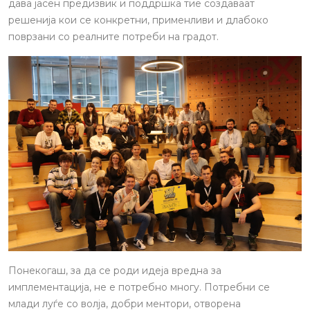
дава јасен предизвик и поддршка тие создаваат
решенија кои се конкретни, применливи и длабоко
поврзани со реалните потреби на градот.
Понекогаш, за да се роди идеја вредна за
имплементација, не е потребно многу. Потребни се
млади луѓе со волја, добри ментори, отворена