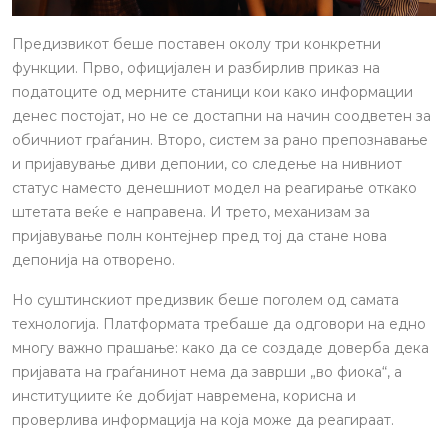
Предизвикот беше поставен околу три конкретни
функции. Прво, официјален и разбирлив приказ на
податоците од мерните станици кои како информации
денес постојат, но не се достапни на начин соодветен за
обичниот граѓанин. Второ, систем за рано препознавање
и пријавување диви депонии, со следење на нивниот
статус наместо денешниот модел на реагирање откако
штетата веќе е направена. И трето, механизам за
пријавување полн контејнер пред тој да стане нова
депонија на отворено.
Но суштинскиот предизвик беше поголем од самата
технологија. Платформата требаше да одговори на едно
многу важно прашање: како да се создаде доверба дека
пријавата на граѓанинот нема да заврши „во фиока“, а
институциите ќе добијат навремена, корисна и
проверлива информација на која може да реагираат.