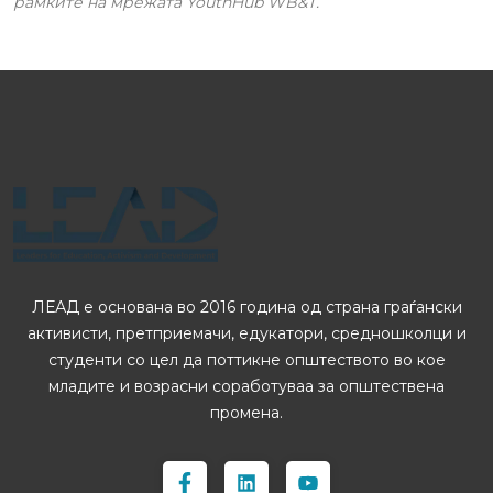
рамките на мрежата YouthHub WB&T.
ЛЕАД е основана во 2016 година од страна граѓански
активисти, претприемачи, едукатори, средношколци и
студенти со цел да поттикне општеството во кое
младите и возрасни соработуваа за општествена
промена.