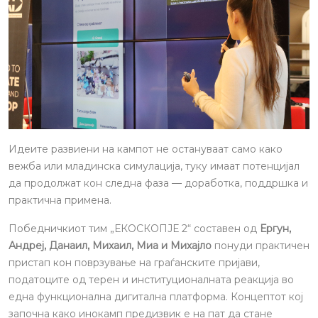
Идеите развиени на кампот не остануваат само како
вежба или младинска симулација, туку имаат потенцијал
да продолжат кон следна фаза — доработка, поддршка и
практична примена.
Победничкиот тим „ЕКОСКОПЈЕ 2“ составен од
Ергун,
Андреј, Данаил, Михаил, Миа и Михајло
понуди практичен
пристап кон поврзување на граѓанските пријави,
податоците од терен и институционалната реакција во
една функционална дигитална платформа. Концептот кој
започна како инокамп предизвик е на пат да стане