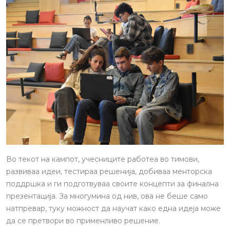
Во текот на кампот, учесниците работеа во тимови,
развиваа идеи, тестираа решенија, добиваа менторска
поддршка и ги подготвуваа своите концепти за финална
презентација. За многумина од нив, ова не беше само
натпревар, туку можност да научат како една идеја може
да се претвори во применливо решение.