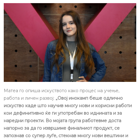
Матеа го опиша искуството како процес на учење,
работа и личен развој:
„Овој инокамп беше одлично
искуство каде што научив многу нови и корисни работи
кои дефинитивно ќе ги употребам во иднината и за
наредни проекти. Во мојата група работевме доста
напорно за да го извршиме финалниот продукт, се
запознав со супер луѓе, стекнав многу нови вештини и