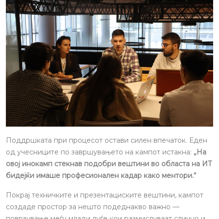
Поддршката при процесот остави силен впечаток. Еден
од учесниците по завршувањето на кампот истакна:
„На
овој инокамп стекнав подобри вештини во областа на ИТ
бидејќи имаше професионален кадар како ментори.“
Покрај техничките и презентациските вештини, кампот
создаде простор за нешто подеднакво важно —
поврзување меѓу млади луѓе кои размислуваат слично и