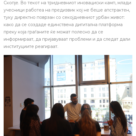
Скопје. Во текот на тридневниот иновациски камп, млади
учесници работеа на предизвик кој не беше апстрактен,
туку директно поврзан со секојдневниот урбан живот:
како да се создаде единствена дигитална платформа
преку која граѓаните ќе можат полесно да се
информираат, да пријавуваат проблеми и да следат дали
институциите реагираат.