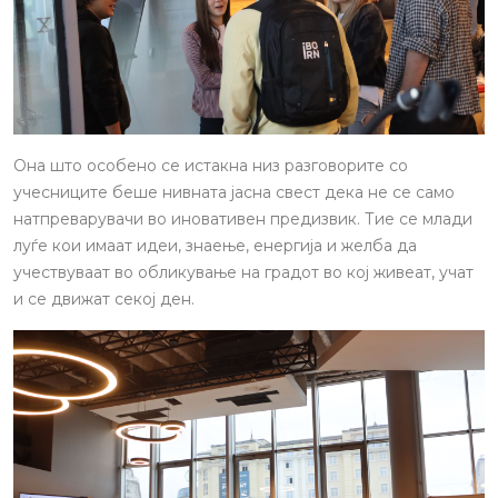
Она што особено се истакна низ разговорите со
учесниците беше нивната јасна свест дека не се само
натпреварувачи во иновативен предизвик. Тие се млади
луѓе кои имаат идеи, знаење, енергија и желба да
учествуваат во обликување на градот во кој живеат, учат
и се движат секој ден.