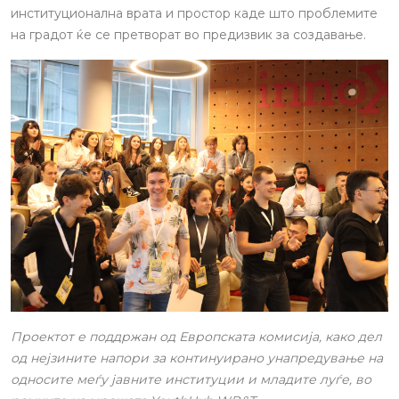
институционална врата и простор каде што проблемите
на градот ќе се претворат во предизвик за создавање.
Проектот е поддржан од Европската комисија, како дел
од нејзините напори за континуирано унапредување на
односите меѓу јавните институции и младите луѓе, во