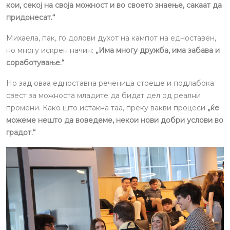
кои, секој на своја можност и во своето знаење, сакаат да
придонесат.“
Михаела, пак, го долови духот на кампот на едноставен,
но многу искрен начин:
„Има многу дружба, има забава и
соработување.“
Но зад оваа едноставна реченица стоеше и подлабока
свест за можноста младите да бидат дел од реални
промени. Како што истакна таа, преку вакви процеси
„ќе
можеме нешто да воведеме, некои нови добри услови во
градот.“