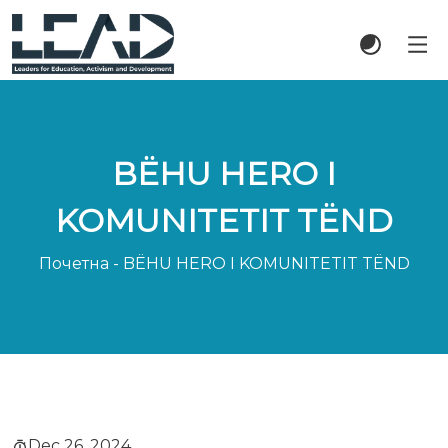
BËHU HERO I
KOMUNITETIT TËND
Почетна
-
BËHU HERO I KOMUNITETIT TËND
Dec 26, 2024