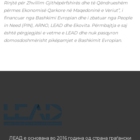
Rinjtë për Zhvillim Gjithëpërfshirës dhe të Qëndrueshëm
përmes Ekonomisë Qarkore në Maqedoninë e Veriut”, i
financuar nga Bashkimi Evropian dhe i zbatuar nga People
in Need (PIN), ARNO, LEAD dhe Ekovita. Përmbajtja e saj
është përgjegjësi e vetme e LEAD dhe nuk pasqyron
domosdoshmërisht pikëpamjet e Bashkimit Evropian.
ЛЕАД е основана во 2016 година од страна граѓански