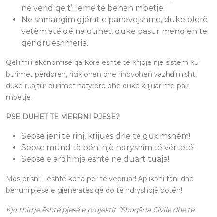
në vend që t’i lëmë të bëhen mbetje;
Ne shmangim gjërat e panevojshme, duke blerë
vetëm atë që na duhet, duke pasur mendjen te
qëndrueshmëria.
Qëllimi i ekonomisë qarkore është të krijojë një sistem ku
burimet përdoren, riciklohen dhe rinovohen vazhdimisht,
duke ruajtur burimet natyrore dhe duke krijuar më pak
mbetje.
PSE DUHET TË MERRNI PJESË?
Sepse jeni të rinj, krijues dhe të guximshëm!
Sepse mund të bëni një ndryshim të vërtetë!
Sepse e ardhmja është në duart tuaja!
Mos prisni – është koha për të vepruar! Aplikoni tani dhe
bëhuni pjesë e gjeneratës që do të ndryshojë botën!
Kjo thirrje është pjesë e projektit “Shoqëria Civile dhe të