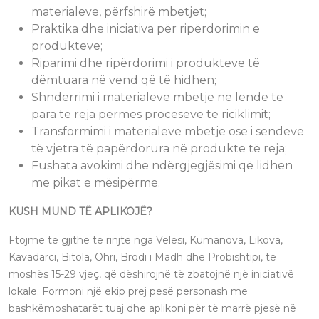
materialeve, përfshirë mbetjet;
Praktika dhe iniciativa për ripërdorimin e
produkteve;
Riparimi dhe ripërdorimi i produkteve të
dëmtuara në vend që të hidhen;
Shndërrimi i materialeve mbetje në lëndë të
para të reja përmes proceseve të riciklimit;
Transformimi i materialeve mbetje ose i sendeve
të vjetra të papërdorura në produkte të reja;
Fushata avokimi dhe ndërgjegjësimi që lidhen
me pikat e mësipërme.
KUSH MUND TË APLIKOJË?
Ftojmë të gjithë të rinjtë nga Velesi, Kumanova, Likova,
Kavadarci, Bitola, Ohri, Brodi i Madh dhe Probishtipi, të
moshës 15-29 vjeç, që dëshirojnë të zbatojnë një iniciativë
lokale. Formoni një ekip prej pesë personash me
bashkëmoshatarët tuaj dhe aplikoni për të marrë pjesë në