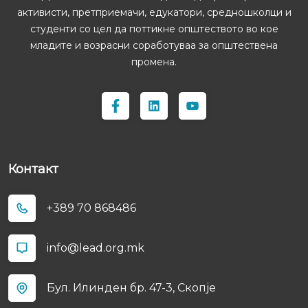
активисти, претприемачи, едукатори, средношколци и
студенти со цел да поттикне општеството во кое
младите и возрасни соработуваа за општествена
промена.
Контакт
+389 70 868486
info@lead.org.mk
Бул. Илинден бр. 47-3, Скопјe