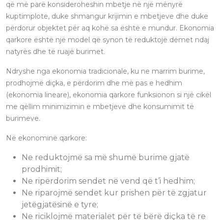
që më parë konsideroheshin mbetje në një mënyrë
kuptimplote, duke shmangur krijimin e mbetjeve dhe duke
përdorur objektet për aq kohë sa është e mundur. Ekonomia
qarkore është një model që synon të reduktojë dëmet ndaj
natyrës dhe të ruajë burimet.
Ndryshe nga ekonomia tradicionale, ku ne marrim burime,
prodhojmë diçka, e përdorim dhe më pas e hedhim
(ekonomia lineare), ekonomia qarkore funksionon si një cikël
me qëllim minimizimin e mbetjeve dhe konsumimit të
burimeve.
Në ekonominë qarkore:
Ne reduktojmë sa më shumë burime gjatë
prodhimit;
Ne ripërdorim sendet në vend që t’i hedhim;
Ne riparojmë sendet kur prishen për të zgjatur
jetëgjatësinë e tyre;
Ne riciklojmë materialet për të bërë diçka të re