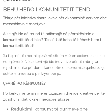
BËHU HERO I KOMUNITETIT TËND
Thirrje për iniciativa rinore lokale për ekonominë qarkore dhe
menaxhimin e mbetjeve.
A ke një ide që mund të ndihmojë në përmirësimin e
komunitetit tënd lokal? Tani është koha të bëhesh hero i
komunitetit tënd!
Ju ftojmë të merrni pjesë në sfidën më emocionuese lokale
ndonjëherë! Nëse keni një ide inovative për të mbrojtur
mjedisin duke përdorur konceptin e ekonomisë qarkore, kjo
është mundësia e përkryer për ju.
ÇFARË PO KËRKOJMË?
Po kërkojmë të rinj me entuziazëm dhe ide kreative për të
zgjidhur sfidat lokale mjedisore sikurse:
Reduktimi i konsumit të burimeve dhe