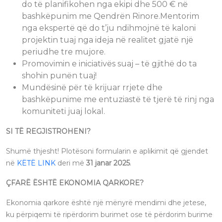
do të planifikohen nga ekipi dhe 500 € në
bashkëpunim me Qendrën Rinore.Mentorim
nga ekspertë që do t’ju ndihmojnë të kaloni
projektin tuaj nga ideja në realitet gjatë një
periudhe tre mujore.
Promovimin e iniciativës suaj – të gjithë do ta
shohin punën tuaj!
Mundësinë për të krijuar rrjete dhe
bashkëpunime me entuziastë të tjerë të rinj nga
komuniteti juaj lokal.
SI TË REGJISTROHENI?
Shumë thjesht! Plotësoni formularin e aplikimit që gjendet
në
KËTË LINK
deri më
31 janar 2025
.
ÇFARË ËSHTË EKONOMIA QARKORE?
Ekonomia qarkore është një mënyrë mendimi dhe jetese,
ku përpiqemi të ripërdorim burimet ose të përdorim burime