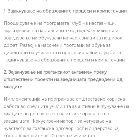
1. Зајакнување на образовните процеси и компетенции:
Проширување на програмата Клуб на наставници,
зајакнување на наставниците од над 50 училишта и
воведување на обучувачи на наставници за поширок
дофат. Развој на насочени програми за обука за
директори на училишта и професионални служби за
подигнување на образовните процеси и компетенции.
2. Зајакнување на граѓанскиот ангажман преку
општествени проекти на заедницата предводени од
младите:
Имплементација на програма за општествено корисна
работа во средните училишта за активно вклучување на
младите во решавањето на итните прашања во
заедницата. Фокусирани напори за негување на
чувството за граѓанска одговорност и лидерство кај
средношколците во 10 средни училишта.