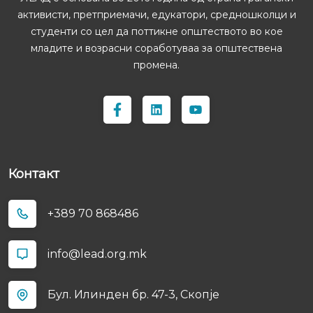
активисти, претприемачи, едукатори, средношколци и
студенти со цел да поттикне општеството во кое
младите и возрасни соработуваа за општествена
промена.
Контакт
+389 70 868486
info@lead.org.mk
Бул. Илинден бр. 47-3, Скопјe