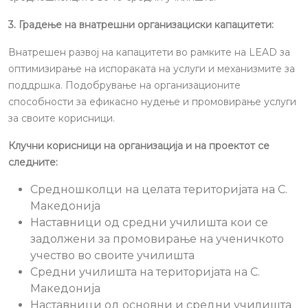
3. Градење на внатрешни организациски капацитети:
Внатрешен развој на капацитети во рамките на LEAD за
оптимизирање на испораката на услуги и механизмите за
поддршка. Подобрување на организационите
способности за ефикасно нудење и промовирање услуги
за своите корисници.
Клучни корисници на организација и на проектот се
следните:
Средношколци на целата територијата на С.
Македонија
Наставници од средни училишта кои се
задолжени за промовирање на ученичкото
учество во своите училишта
Средни училишта на територијата на С.
Македонија
Наставници од основни и средни училишта